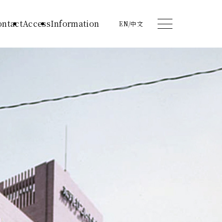
ontact
Access
Information
EN
/
中文