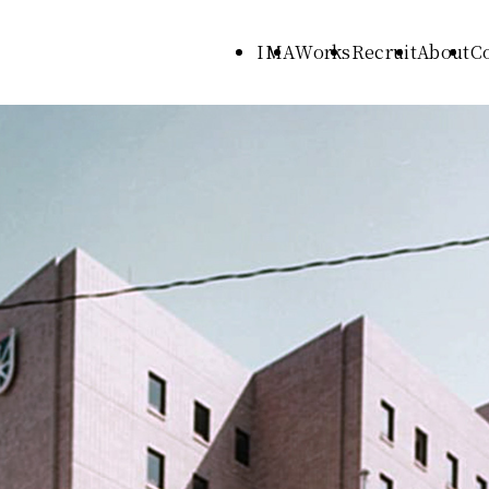
IMA
Works
Recruit
About
C