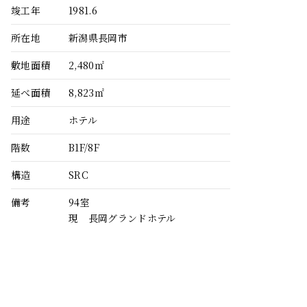
竣工年
1981.6
所在地
新潟県長岡市
敷地面積
2,480㎡
延べ面積
8,823㎡
用途
ホテル
階数
B1F/8F
構造
SRC
備考
94室
現 長岡グランドホテル