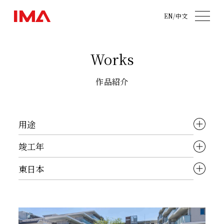
EN
/
中文
Works
作品紹介
用途
ALL
竣工年
都市開発
ALL
東日本
オフィス
2025〜
ALL
住宅
2020～2024
東京都