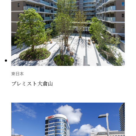
宿泊
2015～2019
東日本
医療・福祉
2010～2014
西日本
商業
2005～2009
海外
生産・交通
2000〜2004
教育・研究
1995〜1999
文化・宗教
1990〜1994
東日本
プレミスト大倉山
その他
～1989