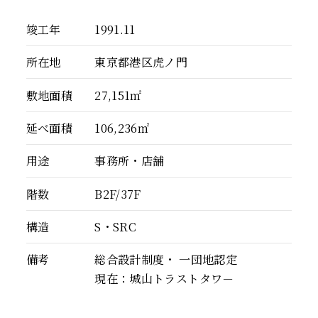
竣工年
1991.11
所在地
東京都港区虎ノ門
敷地面積
27,151㎡
延べ面積
106,236㎡
用途
事務所・店舗
階数
B2F/37F
構造
S・SRC
備考
総合設計制度・ 一団地認定
現在：城山トラストタワ－