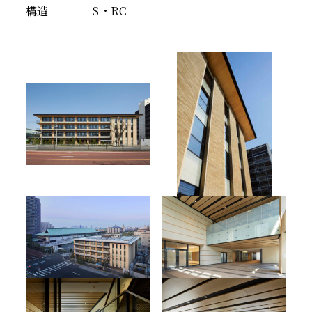
構造
S・RC