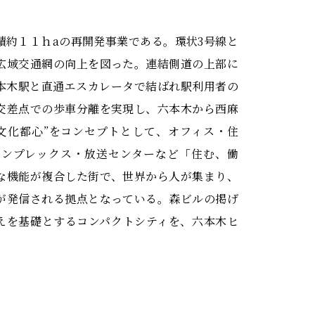
積約１１ｈaの再開発事業である。環状3号線と
広域交通網の向上を図った。連結側道の上部に
本木駅と直通エスカレータで結ばれ駅利用者の
交差点での歩車分離を実現し、六本木から西麻
文化都心”をコンセプトとして、オフィス・住
コンプレックス・放送センターなど「住む、働
な機能が複合した街で、世界から人が集まり、
が発信される拠点となっている。森ビルの掲げ
えを基礎とするコンパクトシティを、六本木ヒ