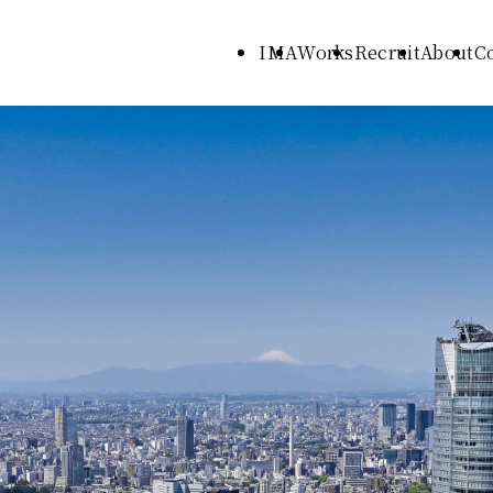
IMA
Works
Recruit
About
C