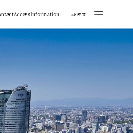
ontact
Access
Information
EN
/
中文