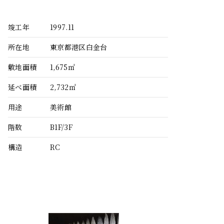
竣工年
1997.11
所在地
東京都港区白金台
敷地面積
1,675㎡
延べ面積
2,732㎡
用途
美術館
階数
B1F/3F
構造
RC