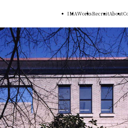
IMA
Works
Recruit
About
C