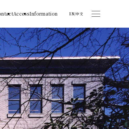
ontact
Access
Information
EN
/
中文