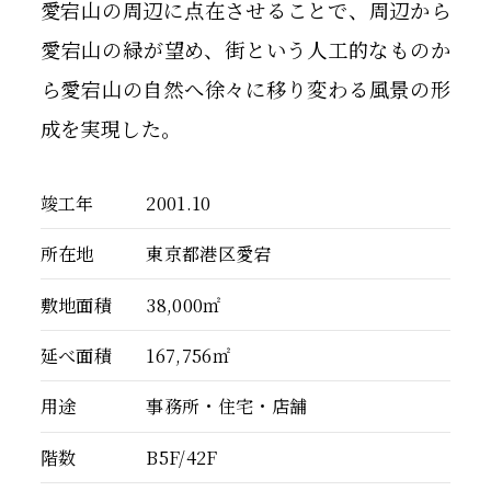
愛宕山の周辺に点在させることで、周辺から
愛宕山の緑が望め、街という人工的なものか
ら愛宕山の自然へ徐々に移り変わる風景の形
成を実現した。
竣工年
2001.10
所在地
東京都港区愛宕
敷地面積
38,000㎡
延べ面積
167,756㎡
用途
事務所・住宅・店舗
階数
B5F/42F