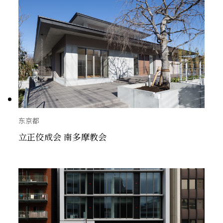
酒店
2015～2019
东日本
医疗・福祉
2010～2014
西日本
商业
2005～2009
海外
生产・交通
2000〜2004
教育・研究
1995〜1999
文化・宗教
1990〜1994
东京都
立正佼成会 南多摩教会
其他
～1989