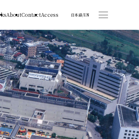
ks
About
Contact
Access
日本語
/
EN