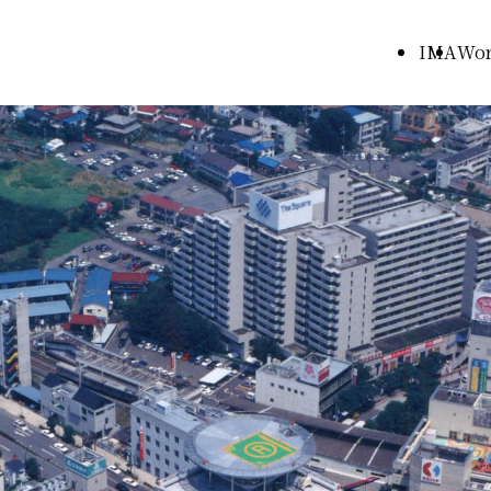
IMA
Wor