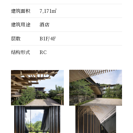
建筑面积
7,171㎡
建筑用途
酒店
层数
B1F/4F
结构形式
RC