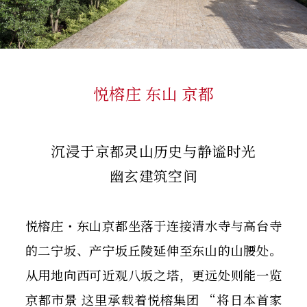
悦榕庄 东山 京都
沉浸于京都灵山历史与静谧时光
幽玄建筑空间
悦榕庄・东山京都坐落于连接清水寺与高台寺
的二宁坂、产宁坂丘陵延伸至东山的山腰处。
从用地向西可近观八坂之塔，更远处则能一览
京都市景 这里承载着悦榕集团 “将日本首家